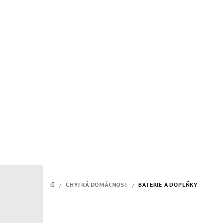
Přejít
na
obsah
/
CHYTRÁ DOMÁCNOST
/
BATERIE A DOPLŇKY
DOMŮ