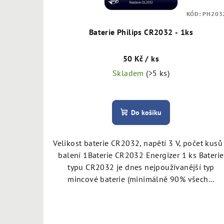
o
t
KÓD:
PH203
d
ů
Baterie Philips CR2032 - 1ks
u
50 Kč
/ ks
k
Skladem
(>5 ks)
t
ů
Do košíku
Velikost baterie CR2032, napětí 3 V, počet kusů
balení 1Baterie CR2032 Energizer 1 ks Baterie
typu CR2032 je dnes nejpoužívanější typ
mincové baterie (minimálně 90% všech...