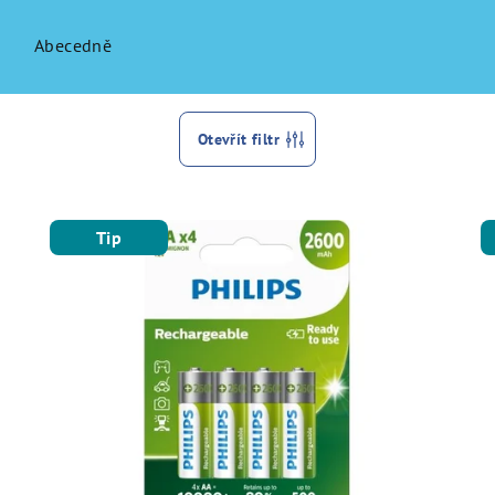
Abecedně
Otevřít filtr
Tip