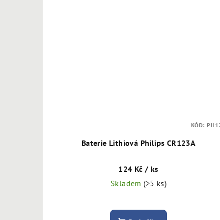
KÓD:
PH1
Baterie Lithiová Philips CR123A
124 Kč
/ ks
Skladem
(>5 ks)