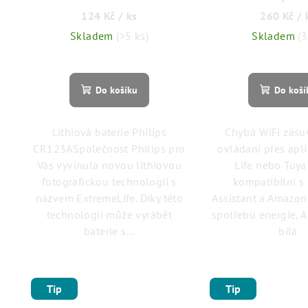
124 Kč
/ ks
260 Kč
/ 
Skladem
(>5 ks)
Skladem
(3
Do košíku
Do koší
Lithiová baterie Philips
Chytrá WiFi zásu
CR123ASpolečnost Philips pro
ovládaní přes apl
Vás vyvinula novou lithiovou
Life nebo Tuya
fotografickou technologii s
kompatibilní s
názvem ExtremeLife. Díky této
Assistant a Amazon
technologii může vyrábět
spotřebu energie, 
baterie s...
bílá
Tip
Tip