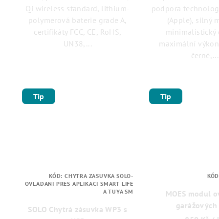
Qi wireless standard, lithium-
podpora technolog
polymerová baterie grade A,
(Apple), silný 
certifikáty FCC, CE, RoHS,
minimalistický
UN38,...
maximální výkon
černé,...
Tip
Tip
KÓD:
CHYTRA ZASUVKA SOLO-
KÓD
OVLADANI PRES APLIKACI SMART LIFE
A TUYA SM
MOES modul o
garážových 
SOLO Chytrá zásuvka WP3 s