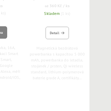
5000 mAh
ks
360 Kč
/ ks
od
 ks)
Skladem
(1 ks)
ku
Detail
vka, 16A,
Magnetická bezdrátová
ikaci Smart
powerbanka s kapacitou 5 000
 Smart,
mAh, powerbanka do letadla,
 Google
stojánek / prsten, Qi wireless
 Alexa, měří
standard, lithium-polymerová
Android/iOS,
baterie grade A, certifikáty...