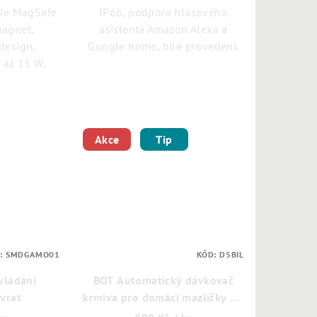
ie MagSafe
IP66, podpora hlasového
magnet,
asistenta Amazon Alexa a
 design,
Google home, bílé provedení.
 až 15 W,
Akce
Tip
:
SMDGAMO01
KÓD:
D5BIL
vládání
BOT Automatický dávkovač
vrat
krmiva pro domácí mazlíčky D5
porcí