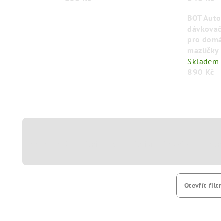
BOT Auto
dávkovač
pro domá
mazlíčky 
Skladem
890 Kč
Ř
a
Nejlevnější
Nejdražší
Nejprodávanější
Abe
z
e
Otevřít filt
n