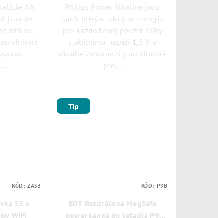
kalické AA
Philips Power Alkaline jsou
R6 jsou 6×
spolehlivým zdrojem energie
né zinkou
pro každodenní použití. Díky
jsou vhodné
stabilnímu napětí 1,5 V a
vysokou
dlouhé životnosti jsou vhodné
..
pro...
Tip
KÓD:
ZAS3
KÓD:
P9B
vka S3 s
BOT Bezdrátová MagSafe
by WiFi
powerbanka do letadla P9