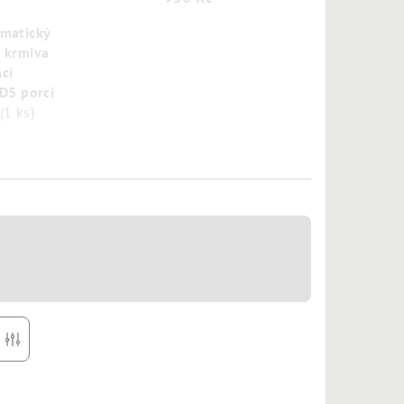
matický
 krmiva
cí
D5 porcí
(1 ks)
cedně
r