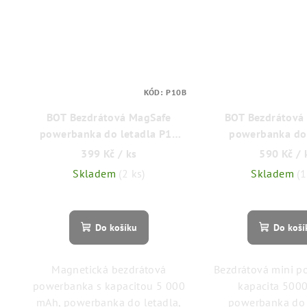
KÓD:
P10B
BOT Bezdrátová MagSafe
BOT Bezdrátová
powerbanka do letadla P10
powerbanka do 
5000 mAh bílá
MagSafe MP5 5
399 Kč
/ ks
590 Kč
/ 
Skladem
(2 ks)
Skladem
(1
Do košíku
Do koší
Magnetická bezdrátová
Bezdrátová mini p
powerbanka s kapacitou 5 000
kapacita 500
mAh, powerbanka do letadla,
powerbanka do 