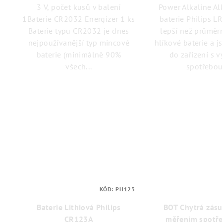
ů
3 V, počet kusů v balení
Power Alkaline Al
1Baterie CR2032 Energizer 1 ks
baterie Philips L
Baterie typu CR2032 je dnes
lepší než průměr
nejpoužívanější typ mincové
hlíkové baterie a 
baterie (minimálně 90%
do zařízení s 
všech...
spotřebou.
KÓD:
PH123
Baterie Lithiová Philips
BOT Chytrá zásu
CR123A
měřením spotře