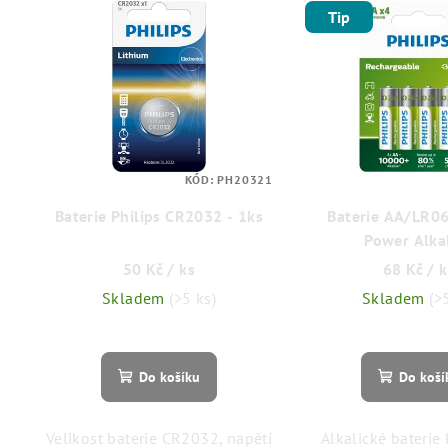
V
í
Tip
ý
p
p
r
i
o
s
d
p
KÓD:
PH20321
u
Baterie Philips CR2032 - 1ks
Baterie AA/LR06
r
k
Power Alka
o
t
50 Kč
/ ks
68 Kč
/ 
d
ů
Skladem
(>5 ks)
Skladem
(>
u
k
Do košíku
Do koší
t
Velikost baterie CR2032, napětí
Alkalické baterie 