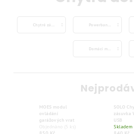
Chytré zásuvky
Powerbanky
Domácí mazlíčci
Nejprodá
MOES modul
SOLO Chy
ovládání
zásuvka 
garážových vrat
USB
Objednáno
(5 ks)
Skladem
850 Kč
840 Kč