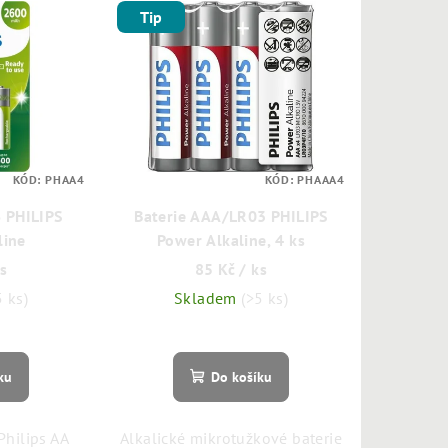
Tip
KÓD:
PHAA4
KÓD:
PHAAA4
 PHILIPS
Baterie AAA/LR03 PHILIPS
line
Power Alkaline, 4 ks
ks
85 Kč
/ ks
5 ks)
Skladem
(>5 ks)
ku
Do košíku
Philips AA
Alkalické mikrotužkové baterie