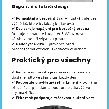
Elegantní a fuknčí design
✔
Kompaktní a bezpečný tvar
– hladké linie bez
výčnělků, které by lákaly k okusování
✔
Dva zdroje napájení pro bezpečný provoz
–
funguje na baterie i adaptér 5 V/1 A, navíc
zálohováno při výpadku proudu
✔
Nedobytné víko
– prevence proti
předčasnému otevření zvědavým čenichem
Praktický pro všechny
✔
Pomáhá udržovat správný režim
- zvířátko
dostane jídlo ve stejný čas každý den
✔
Podporuje pravidelný režim krmení
– pomáhá
předcházet přejídání a podporuje zdravý životní
styl mazlíčka
✔
Přirozeně podporuje zvědavost a učenlivost