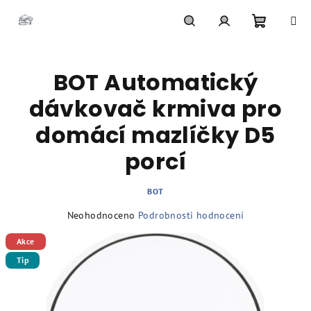
Přejít
na
obsah
Nákupní
Hledat
Přihlášení
BOT Automatický
košík
dávkovač krmiva pro
domácí mazlíčky D5
porcí
BOT
Průměrné
Neohodnoceno
Podrobnosti hodnocení
hodnocení
Akce
produktu
je
Tip
0,0
z
5