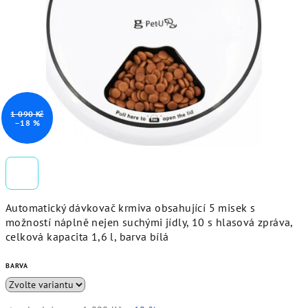
hvězdiček.
1 090 Kč
–18 %
Automatický dávkovač krmiva obsahující 5 misek s
možností náplně nejen suchými jídly, 10 s hlasová zpráva,
celková kapacita 1,6 l, barva bílá
BARVA