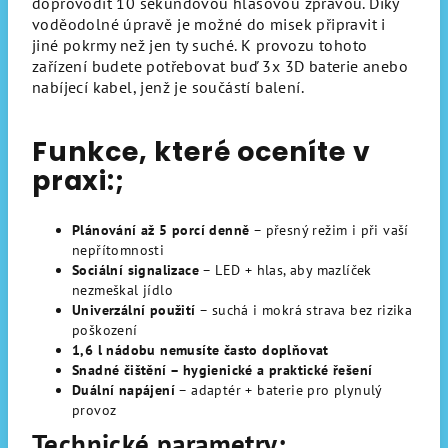
doprovodit 10 sekundovou hlasovou zprávou. Díky
voděodolné úpravě je možné do misek připravit i
jiné pokrmy než jen ty suché. K provozu tohoto
zařízení budete potřebovat buď 3x 3D baterie anebo
nabíjecí kabel, jenž je součástí balení.
Funkce, které oceníte v
praxi:;
Plánování až 5 porcí denně
– přesný režim i při vaší
nepřítomnosti
Sociální signalizace
– LED + hlas, aby mazlíček
nezmeškal jídlo
Univerzální použití
– suchá i mokrá strava bez rizika
poškození
1,6 l nádobu nemusíte často doplňovat
Snadné čištění – hygienické a praktické řešení
Duální napájení
– adaptér + baterie pro plynulý
provoz
Technické parametry: