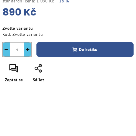
standardní cena:
1 090 Kč
–18 %
890 Kč
Měrná
Zvolte variantu
cena:
Kód:
Zvolte variantu
−
+
Do košíku
Zeptat se
Sdílet