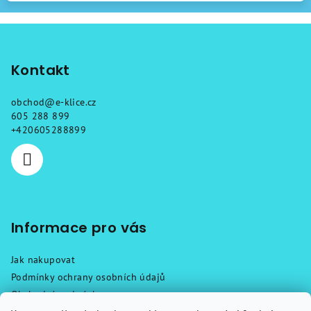
Z
á
p
Kontakt
a
obchod
@
e-klice.cz
t
605 288 899
í
+420605288899
Informace pro vás
Jak nakupovat
Podmínky ochrany osobních údajů
Obchodní podmínky