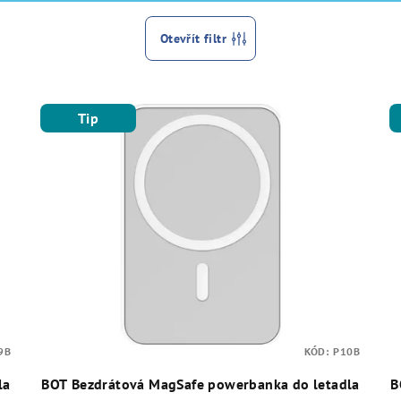
Otevřít filtr
Tip
9B
KÓD:
P10B
la
BOT Bezdrátová MagSafe powerbanka do letadla
B