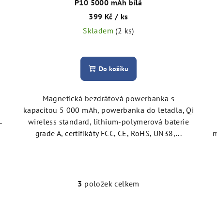
P10 5000 mAh bílá
399 Kč
/ ks
Skladem
(2 ks)
Do košíku
Magnetická bezdrátová powerbanka s
kapacitou 5 000 mAh, powerbanka do letadla, Qi
,
wireless standard, lithium-polymerová baterie
-
grade A, certifikáty FCC, CE, RoHS, UN38,...
m
3
položek celkem
O
v
l