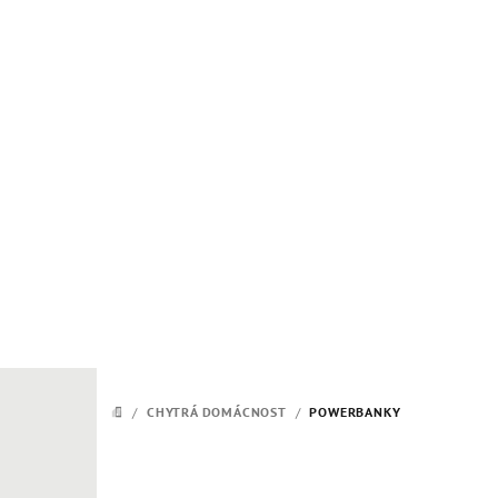
Přejít
na
obsah
/
CHYTRÁ DOMÁCNOST
/
POWERBANKY
DOMŮ