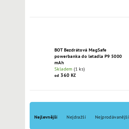
BOT Bezdrátová MagSafe
powerbanka do letadla P9 5000
mAh
Skladem
(1 ks)
360 Kč
od
Ř
a
Nejlevnější
Nejdražší
Nejprodávanější