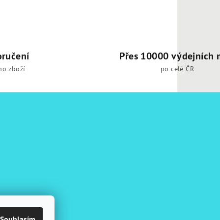
oručení
Přes 10000 výdejních 
ho zboží
po celé ČR
Souhlasím