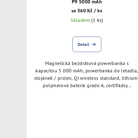
u
P9 5000 mAh
360 Kč
/ ks
k
od
Skladem
(1 ks)
t
ů
Detail
Magnetická bezdrátová powerbanka s
kapacitou 5 000 mAh, powerbanka do letadla
stojánek / prsten, Qi wireless standard, lithium
polymerová baterie grade A, certifikáty...