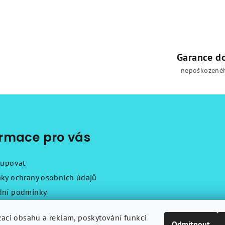
á
d
a
c
Garance d
í
nepoškozené
p
r
v
k
ormace pro vás
y
v
kupovat
ý
ky ochrany osobních údajů
p
ní podmínky
i
ační řád
s
zaci obsahu a reklam, poskytování funkcí
y
u
Odmítnout