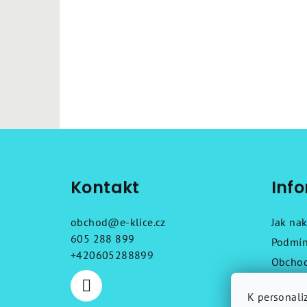
Z
á
Kontakt
Inf
p
a
obchod
@
e-klice.cz
Jak na
t
605 288 899
Podmín
+420605288899
Obchod
í
Reklam
K personali
Návod