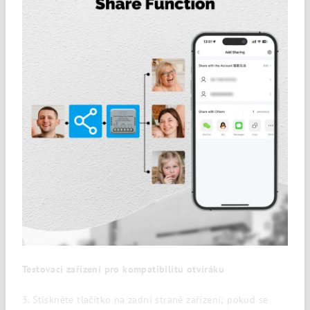
Testovací zařízení pro kompatibilitu otvíráku
3. Stiskněte tlačítko na zadní straně zařízení; pokud se