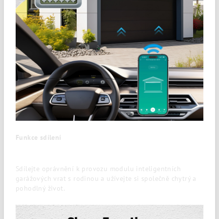
Funkce sdílení
Sdílejte oprávnění k provozu modulu inteligentních
garážových vrat s rodinou a užívejte si společně chytrý a
pohodlný život.