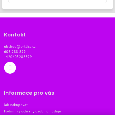
Z
á
p
Kontakt
a
obchod
@
e-klice.cz
t
605 288 899
í
+420605288899
Informace pro vás
Jak nakupovat
Podmínky ochrany osobních údajů