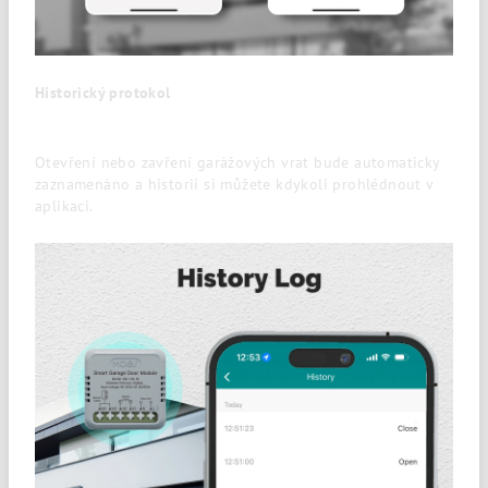
Historický protokol
Otevření nebo zavření garážových vrat bude automaticky
zaznamenáno a historii si můžete kdykoli prohlédnout v
aplikaci.