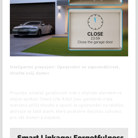
Inteligentní propojení: Upozornění na zapomnětlivost,
chraňte svůj domov
Propojte ovladač garážových vrat s chytrým alarmem ve
stejné aplikaci Smart Life. Když jsou garážová vrata
otevřená příliš dlouho a spustí se upozornění na telefon,
aktivuje se také alarm, který poskytne dvojitou ochranu
pro váš domov a majetek.