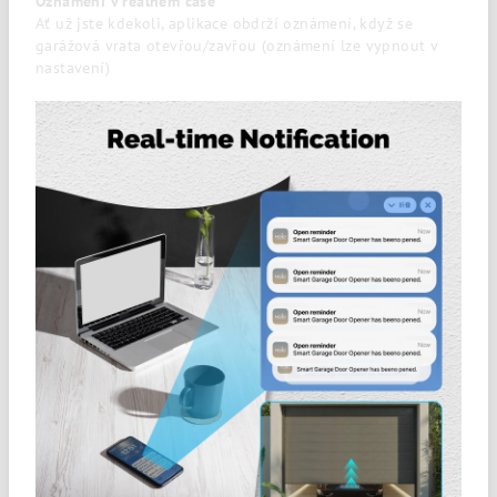
Oznámení v reálném čase
Ať už jste kdekoli, aplikace obdrží oznámení, když se
garážová vrata otevřou/zavřou (oznámení lze vypnout v
nastavení)