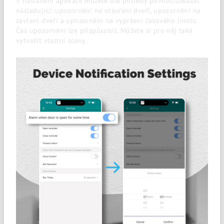
V nastavení aplikace můžete dle potřeby povolit/zakázat
následující: upozornění na otevření dveří, upozornění na
zavření dveří a upozornění na vypršení časového limitu.
Čas upozornění lze přizpůsobit. Můžete si pro něj také
vytvořit vlastní scény.