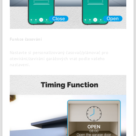
Funkce časování
Nastavte si personalizovaný časovač/plánovač pro
otevírání/zavírání garážových vrat podle vašeho
nastavení.