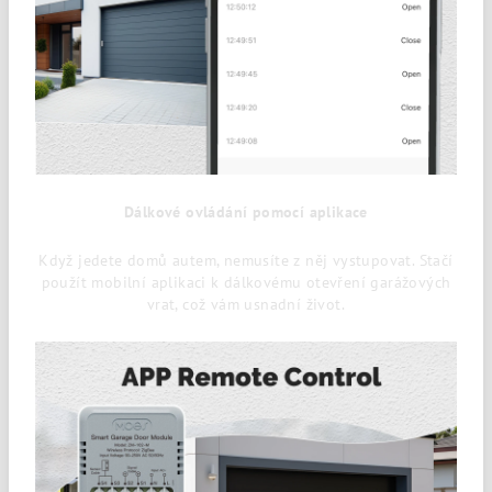
Dálkové ovládání pomocí aplikace
Když jedete domů autem, nemusíte z něj vystupovat. Stačí
použít mobilní aplikaci k dálkovému otevření garážových
vrat, což vám usnadní život.