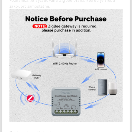
Poznámka: Je vyžadována Zigbee brána, kterou je třeba
zakoupit samostatně.