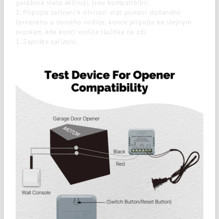
garážová vrata aktivují, jsou kompatibilní.
2. Připojte zařízení k otvírači vrat pomocí dodaného
červeného a černého vodiče; konce připojte ke stejným
svorkám, kde končí vodiče tlačítka na zdi.
1. Zapněte zařízení.