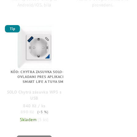
Android/iOS, bílá
provedení.
Tip
KÓD:
CHYTRA ZASUVKA SOLO-
OVLADANI PRES APLIKACI
SMART LIFE A TUYA SM
SOLO Chytrá zásuvka WP3 s
USB
840 Kč
/ ks
890 Kč
(–5 %)
Skladem
(5 ks)