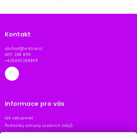
Z
á
p
Kontakt
a
obchod
@
e-klice.cz
t
605 288 899
í
+420605288899
Informace pro vás
Jak nakupovat
Podmínky ochrany osobních údajů
Obchodní podmínky