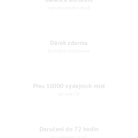
p
nepoškozeného zboží
r
v
k
y
v
Dárek zdarma
ý
Ke každé objednávce
p
i
s
u
Přes 10000 výdejních míst
po celé ČR
Doručení do 72 hodin
na jakékoliv místo