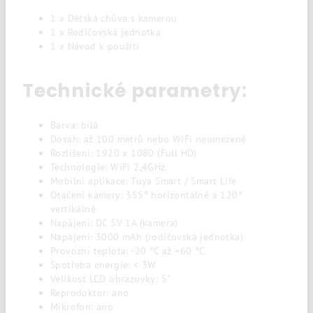
1 x Dětská chůva s kamerou
1 x Rodičovská jednotka
1 x Návod k použití
Technické parametry:
Barva: bílá
Dosah: až 100 metrů nebo WiFi neomezeně
Rozlišení: 1920 x 1080 (Full HD)
Technologie: WiFi 2,4GHz
Mobilní aplikace: Tuya Smart / Smart Life
Otáčení kamery: 355° horizontálně a 120°
vertikálně
Napájení: DC 5V 1A (kamera)
Napájení: 3000 mAh (rodičovská jednotka)
Provozní teplota: -20 °C až +60 °C
Spotřeba energie: < 3W
Velikost LCD obrazovky: 5"
Reproduktor: ano
Mikrofon: ano