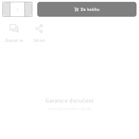
−
+
Do košíku
Zeptat se
Sdílet
Garance doručení
nepoškozeného zboží