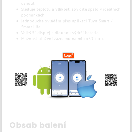
usnout.
Sleduje teplotu a vlhkost
, aby dítě spalo v ideálních
podmínkách.
Jednoduché ovládání přes aplikaci Tuya Smart /
Smart Life.
Velký 5" displej s dlouhou výdrží baterie.
Možnost uložení záznamu na microSD kartu
Obsab balení