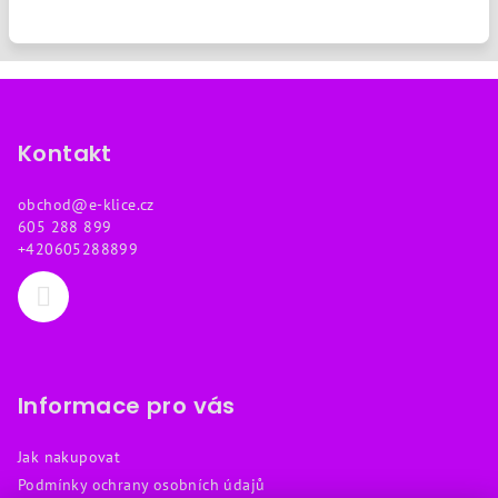
Z
á
p
Kontakt
a
obchod
@
e-klice.cz
t
605 288 899
í
+420605288899
Informace pro vás
Jak nakupovat
Podmínky ochrany osobních údajů