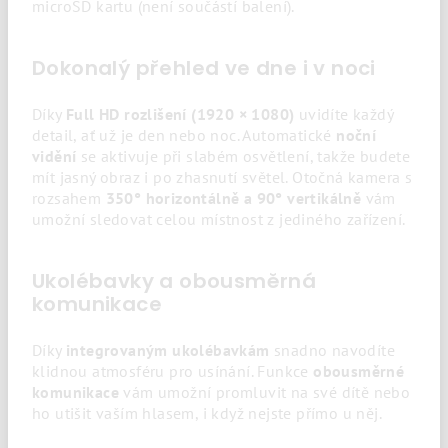
microSD kartu (není součástí balení).
Dokonalý přehled ve dne i v noci
Díky
Full HD rozlišení (1920 × 1080)
uvidíte každý
detail, ať už je den nebo noc. Automatické
noční
vidění
se aktivuje při slabém osvětlení, takže budete
mít jasný obraz i po zhasnutí světel. Otočná kamera s
rozsahem
350° horizontálně a 90° vertikálně
vám
umožní sledovat celou místnost z jediného zařízení.
Ukolébavky a obousměrná
komunikace
Díky
integrovaným ukolébavkám
snadno navodíte
klidnou atmosféru pro usínání. Funkce
obousměrné
komunikace
vám umožní promluvit na své dítě nebo
ho utišit vaším hlasem, i když nejste přímo u něj.