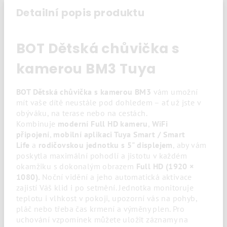
Detailní popis produktu
BOT Dětská chůvička s
kamerou BM3 Tuya
BOT Dětská chůvička s kamerou BM3
vám umožní
mít vaše dítě neustále pod dohledem – ať už jste v
obýváku, na terase nebo na cestách.
Kombinuje
moderní Full HD kameru
,
WiFi
připojení
,
mobilní aplikaci Tuya Smart / Smart
Life
a
rodičovskou jednotku s 5" displejem
, aby vám
poskytla maximální pohodlí a jistotu v každém
okamžiku s dokonalým obrazem
Full HD (1920 ×
1080).
Noční vidění a jeho automatická aktivace
zajistí Váš klid i po setmění. Jednotka monitoruje
teplotu i vlhkost v pokoji, upozorní vás na pohyb,
pláč nebo třeba čas krmení a výměny plen. Pro
uchování vzpomínek můžete uložit záznamy na