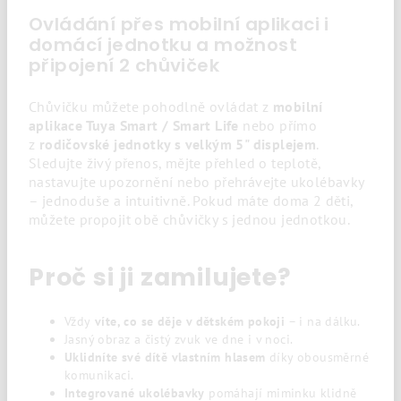
Ovládání přes mobilní aplikaci i
domácí jednotku a možnost
připojení 2 chůviček
Chůvičku můžete pohodlně ovládat z
mobilní
aplikace Tuya Smart / Smart Life
nebo přímo
z
rodičovské jednotky s velkým 5" displejem
.
Sledujte živý přenos, mějte přehled o teplotě,
nastavujte upozornění nebo přehrávejte ukolébavky
– jednoduše a intuitivně. Pokud máte doma 2 děti,
můžete propojit obě chůvičky s jednou jednotkou.
Proč si ji zamilujete?
Vždy
víte, co se děje v dětském pokoji
– i na dálku.
Jasný obraz a čistý zvuk ve dne i v noci.
Uklidníte své dítě vlastním hlasem
díky obousměrné
komunikaci.
Integrované ukolébavky
pomáhají miminku klidně