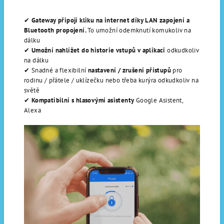
✔
Gateway připojí kliku na internet díky LAN zapojení a
Bluetooth propojení.
To umožní odemknutí komukoliv na
dálku
✔
Umožní nahlížet do historie vstupů v aplikaci
odkudkoliv
na dálku
✔
Snadné a flexibilní
nastavení / zrušení přístupů
pro
rodinu / přátele / uklízečku nebo třeba kurýra odkudkoliv na
světě
✔
Kompatibilní s hlasovýmí asistenty
Google Asistent,
Alexa