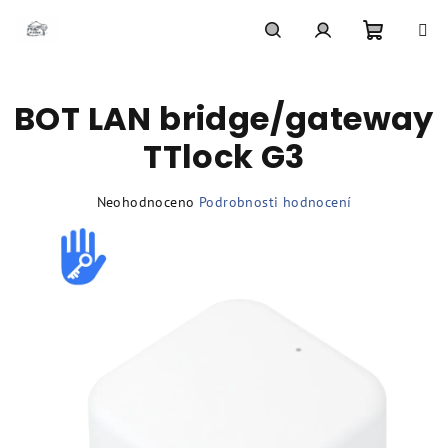
Přejít
na
obsah
Nákupní
Hledat
Přihlášení
BOT LAN bridge/gateway
košík
TTlock G3
Průměrné
Neohodnoceno
Podrobnosti hodnocení
hodnocení
produktu
je
0,0
z
5
hvězdiček.