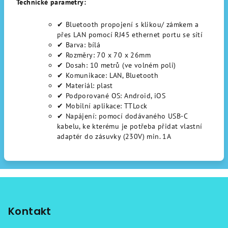
Technické parametry:
✔
Bluetooth propojení s klikou/ zámkem a
přes LAN pomocí RJ45 ethernet portu se sítí
✔
Barva: bílá
✔
Rozměry: 70 x 70 x 26mm
✔
Dosah: 10 metrů (ve volném poli)
✔
Komunikace: LAN, Bluetooth
✔
Materiál: plast
✔
Podporované OS: Android, iOS
✔
Mobilní aplikace: TTLock
✔
Napájení: pomocí dodávaného USB-C
kabelu, ke kterému je potřeba přidat vlastní
adaptér do zásuvky (230V) min. 1A
Z
á
p
Kontakt
a