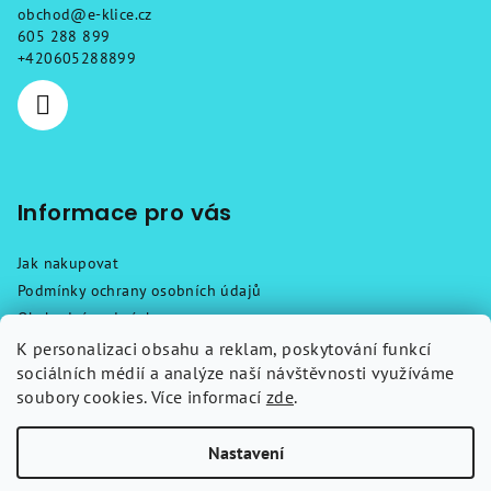
obchod
@
e-klice.cz
t
605 288 899
í
+420605288899
Informace pro vás
Jak nakupovat
Podmínky ochrany osobních údajů
Obchodní podmínky
Reklamační řád
K personalizaci obsahu a reklam, poskytování funkcí
sociálních médií a analýze naší návštěvnosti využíváme
Návody
soubory cookies. Více informací
zde
.
Kontakty
Nastavení
Copyright 2026
Chytré klíče
. Všechna práva vyhrazena.
Upravit