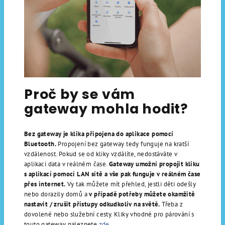
Proč by se vám
gateway mohla hodit?
Bez gateway je klika připojena do aplikace pomocí
Bluetooth.
Propojení bez gateway tedy funguje na kratší
vzdálenost. Pokud se od kliky vzdálíte, nedostáváte v
aplikaci data v reálném čase.
Gateway umožní propojit kliku
s aplikací pomocí LAN sítě a vše pak funguje v reálném čase
přes internet.
Vy tak můžete mít přehled, jestli děti odešly
nebo dorazily domů a
v případě potřeby můžete okamžitě
nastavit / zrušit přístupy odkudkoliv na světě.
Třeba z
dovolené nebo služební cesty. Kliky vhodné pro párování s
touto gateway naleznete
zde
.