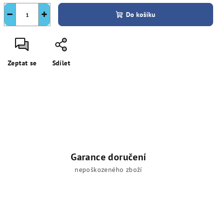
−
+
Do košíku
Zeptat se
Sdílet
Garance doručení
nepoškozeného zboží