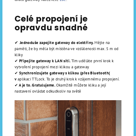
Celé propojení je
opravdu snadné
✔
Jednoduše zapojíte gateway do elektřiny.
Mějte na
paměti, že by měla být místěna ve vzdálenosti max. 5 m od
kliky
✔
Připojíte gateway k LAN síti.
Tím uděláte první krok k
vytvoření propojení mezi klikou a gateway
✔
Synchronizujete gateway s klikou (přes Bluetooth(
v
aplikaci TTLock. To je druhý krok k vzájemnému propojení.
✔
A je to. Gratulujeme.
Okamžitě můžete kliku a její
nastavení ovládat odkudkoliv na světě