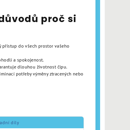
důvodů proč si
ý přístup do všech prostor vašeho
pohodlí a spokojenost.
arantuje dlouhou životnost čipu.
iminací potřeby výměny ztracených nebo
adní díly