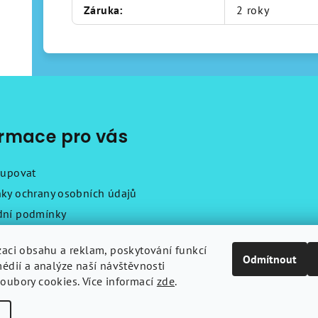
Záruka
:
2 roky
ormace pro vás
kupovat
ky ochrany osobních údajů
ní podmínky
ační řád
zaci obsahu a reklam, poskytování funkcí
y
Odmítnout
médií a analýze naší návštěvnosti
ty
oubory cookies. Více informací
zde
.