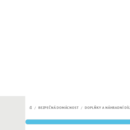
Přejít
na
obsah
/
BEZPEČNÁ DOMÁCNOST
/
DOPLŇKY A NÁHRADNÍ DÍL
DOMŮ
P