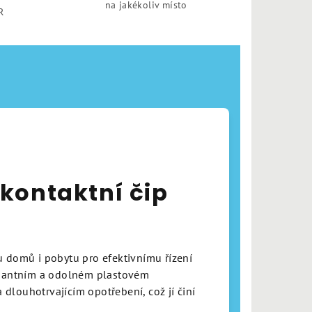
na jakékoliv místo
R
kontaktní čip
 domů i pobytu pro efektivnímu řízení
egantním a odolném plastovém
 dlouhotrvajícím opotřebení, což jí činí