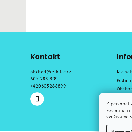
Z
á
Kontakt
Inf
p
a
obchod
@
e-klice.cz
Jak na
t
605 288 899
Podmín
+420605288899
Obchod
í
Reklam
K personali
Návod
sociálních 
Kontak
využíváme s
Nastavení