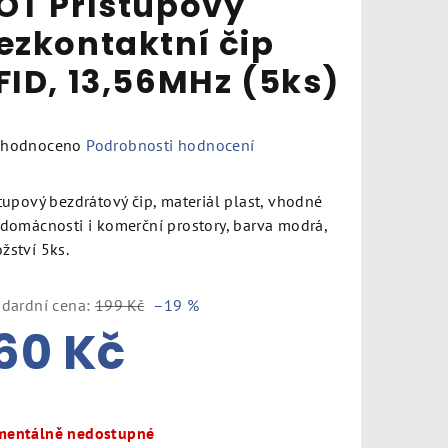
OT Přístupový
ezkontaktní čip
FID, 13,56MHz (5ks)
měrné
hodnoceno
Podrobnosti hodnocení
nocení
duktu
tupový bezdrátový čip, materiál plast, vhodné
 domácnosti i komerční prostory, barva modrá,
žství 5ks.
ndardní cena:
199 Kč
–19 %
zdiček.
60 Kč
ná
a:
entálně nedostupné