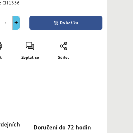
:
CH1356
+
Do košíku
sk
Zeptat se
Sdílet
dejních
Doručení do 72 hodin