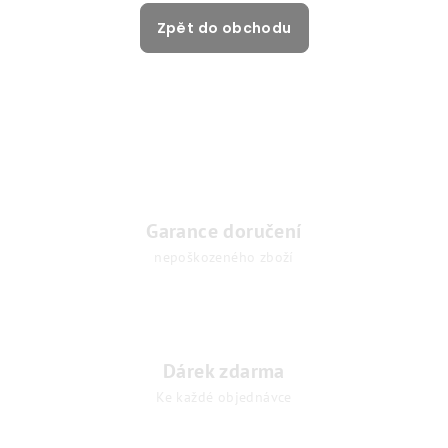
Zpět do obchodu
Garance doručení
nepoškozeného zboží
Dárek zdarma
Ke každé objednávce