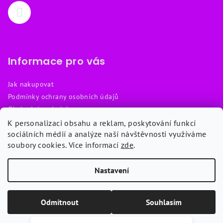
Informace pro vás
Jak nakupovat
Podmínky ochrany osobních údajů
Obchodní podmínky
Reklamační řád
K personalizaci obsahu a reklam, poskytování funkcí
sociálních médií a analýze naší návštěvnosti využíváme
Návody
soubory cookies. Více informací
zde
.
Kontakty
Nastavení
Copyright 2026
Chytré klíče
. Všechna práva vyhrazena.
Upravit
nastavení cookies
Odmítnout
Souhlasím
Vytvořil Shoptet