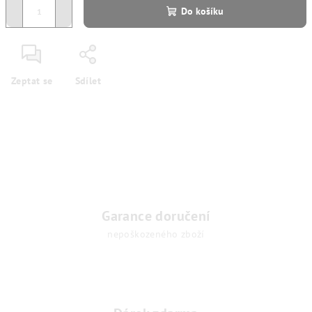
−
+
Do košíku
Zeptat se
Sdílet
Garance doručení
nepoškozeného zboží