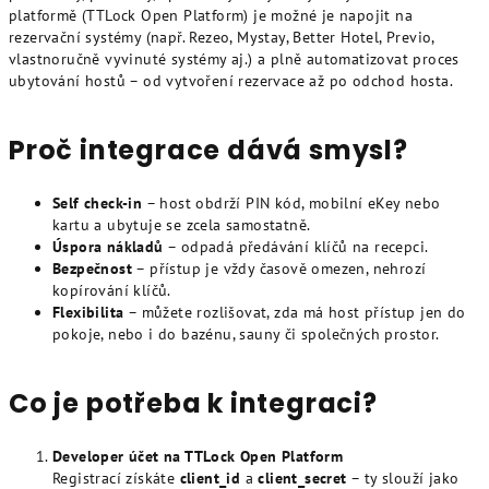
platformě (TTLock Open Platform) je možné je napojit na
rezervační systémy (např. Rezeo,
Mystay,
Better
Hotel,
Previo,
vlastnoručně vyvinuté systémy aj.) a plně automatizovat proces
ubytování hostů – od vytvoření rezervace až po odchod hosta.
Proč integrace dává smysl?
Self check-in
– host obdrží PIN kód, mobilní eKey nebo
kartu a ubytuje se zcela samostatně.
Úspora nákladů
– odpadá předávání klíčů na recepci.
Bezpečnost
– přístup je vždy časově omezen, nehrozí
kopírování klíčů.
Flexibilita
– můžete rozlišovat, zda má host přístup jen do
pokoje, nebo i do bazénu, sauny či společných prostor.
Co je potřeba k integraci?
Developer účet na TTLock Open Platform
Registrací získáte
client_id
a
client_secret
– ty slouží jako