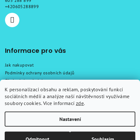
605 288 899
í
+420605288899
Informace pro vás
Jak nakupovat
Podmínky ochrany osobních údajů
Obchodní podmínky
Reklamační řád
K personalizaci obsahu a reklam, poskytování funkcí
sociálních médií a analýze naší návštěvnosti využíváme
Návody
soubory cookies. Více informací
zde
.
Kontakty
Nastavení
Copyright 2026
Chytré klíče
. Všechna práva vyhrazena.
Upravit
nastavení cookies
Odmítnout
Souhlasím