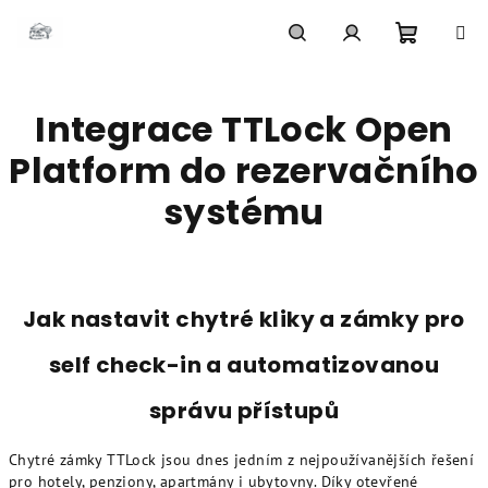
Přejít
na
obsah
Nákupní
Hledat
Přihlášení
Integrace TTLock Open
košík
Platform do rezervačního
systému
Jak nastavit chytré kliky a zámky pro
self check-in a automatizovanou
správu přístupů
Chytré zámky TTLock jsou dnes jedním z nejpoužívanějších řešení
pro hotely, penziony, apartmány i ubytovny. Díky otevřené