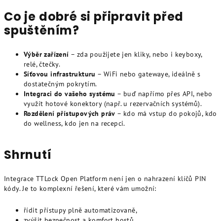
Co je dobré si připravit před
spuštěním?
Výběr zařízení
– zda použijete jen kliky, nebo i keyboxy,
relé, čtečky.
Síťovou infrastrukturu
– WiFi nebo gatewaye, ideálně s
dostatečným pokrytím.
Integraci do vašeho systému
– buď napřímo přes API, nebo
využít hotové konektory (např. u rezervačních systémů).
Rozdělení přístupových práv
– kdo má vstup do pokojů, kdo
do wellness, kdo jen na recepci.
Shrnutí
Integrace TTLock Open Platform není jen o nahrazení klíčů PIN
kódy. Je to komplexní řešení, které vám umožní:
řídit přístupy plně automatizovaně,
zvýšit bezpečnost a komfort hostů,