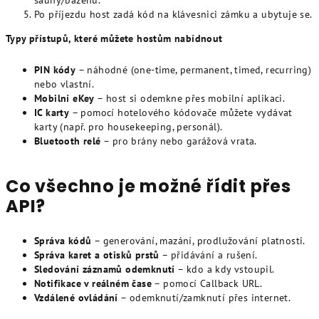
sauny/bazénu.
Po příjezdu host zadá kód na klávesnici zámku a ubytuje se.
Typy přístupů, které můžete hostům nabídnout
PIN kódy
– náhodné (one-time, permanent, timed, recurring)
nebo vlastní.
Mobilní eKey
– host si odemkne přes mobilní aplikaci.
IC karty
– pomocí hotelového kódovače můžete vydávat
karty (např. pro housekeeping, personál).
Bluetooth relé
– pro brány nebo garážová vrata.
Co všechno je možné řídit přes
API?
Správa kódů
– generování, mazání, prodlužování platnosti.
Správa karet a otisků prstů
– přidávání a rušení.
Sledování záznamů odemknutí
– kdo a kdy vstoupil.
Notifikace v reálném čase
– pomocí Callback URL.
Vzdálené ovládání
– odemknutí/zamknutí přes internet.