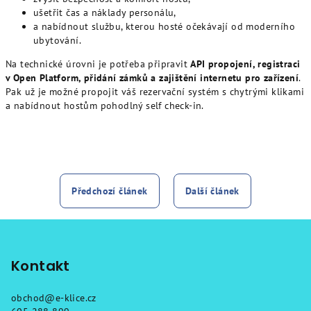
ušetřit čas a náklady personálu,
a nabídnout službu, kterou hosté očekávají od moderního
ubytování.
Na technické úrovni je potřeba připravit
API propojení, registraci
v Open Platform, přidání zámků a zajištění internetu pro zařízení
.
Pak už je možné propojit váš rezervační systém s chytrými klikami
a nabídnout hostům pohodlný self check-in.
Předchozí článek
Další článek
Z
á
p
Kontakt
a
obchod
@
e-klice.cz
t