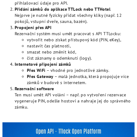
přihlašovací údaje pro API.
Přidání zámků do aplikace TTLock nebo TTHotel
Nejprve je nutné fyzicky přidat všechny kliky (např. 12
pokojů, vstupní dveře, sauna, bazén).
Propojení přes API
Rezervační systém musí umět pracovat s API TTLocku:
vytvořit nebo získat přístupový kód (PIN, eKey),
nastavit čas platnosti,
smazat nebo změnit kód,
číst záznamy o odemknutí (logy).
Internetové připojení zámků
Přes WiFi
– vhodné pro jednotlivé zámky.
Přes Gateway
– malá jednotka, která propojuje více
zámků v budově s internetem.
Rezervační software
Ten musí umět API volání – např. po vytvoření rezervace
vygeneruje PIN, odešle hostovi a nahraje jej do správného
zámku.