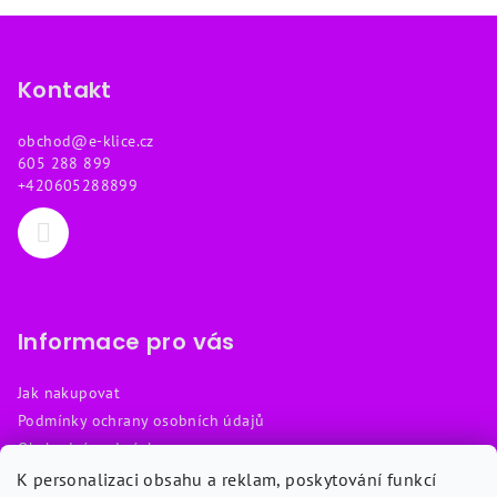
Z
á
p
Kontakt
a
obchod
@
e-klice.cz
t
605 288 899
í
+420605288899
Informace pro vás
Jak nakupovat
Podmínky ochrany osobních údajů
Obchodní podmínky
Reklamační řád
K personalizaci obsahu a reklam, poskytování funkcí