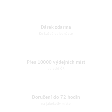
r
v
k
y
v
Dárek zdarma
ý
Ke každé objednávce
p
i
s
u
Přes 10000 výdejních míst
po celé ČR
Doručení do 72 hodin
na jakékoliv místo