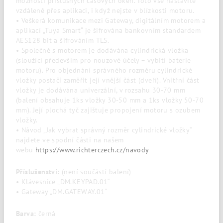
možností příslušných časových oken. Toto vše nastavíte
vzdáleně přes aplikaci, i když nejste v blízkosti motoru.
• Veškerá komunikace mezi Gateway, digitálním motorem a
aplikací „Tuya Smart“ je šifrována bankovním standardem
AES128 bit a šifrováním TLS.
• Společně s motorem je dodávána cylindrická vložka
(sloužící především pro nouzové účely – vybití baterie
motoru). Pro objednání správného rozměru cylindrické
vložky postačí zaměřit její vnější část (dveří). Vnitřní část
vložky je dodávána univerzální, v rozsahu 30-70 mm
(balení obsahuje 1ks vložky 30-50 mm a 1ks vložky 50-70
mm). Její plochá tyč zajištuje propojení motoru s ozubem
vložky.
• Návod „Jak vybrat správný rozměr cylindrické vložky“
najdete ve spodní části na našem
webu
https://www.richterczech.cz/navody
Příslušenství:
(není součástí balení)
• Klávesnice „DM.KEYPAD.01“
• Gateway „DM.GATEWAY.01“
Barva:
černá