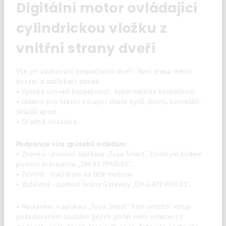
Digitální motor ovládající
cylindrickou vložku z
vnitřní strany dveří
Vše při zachování bezpečnosti dveří. Není třeba měnit
kování a zadlabací zámek.
• Vysoká úroveň bezpečnosti, kybernetická bezpečnost.
• Ideální pro hlavní vstupní dveře bytů, domů, kanceláří,
skladů apod.
• Snadná instalace.
Podporuje více způsobů ovládání:
• Zvenku - pomocí aplikace „Tuya Smart“, číselným kódem
pomocí klávesnice „DM.KEYPAD.01“.
• Zevnitř - tlačítkem na těle motoru.
• Vzdáleně - pomocí brány Gateway „DM.GATEWAY.01“.
• Nastavení v aplikaci „Tuya Smart“ Vám umožní vstup
požadovaným osobám (jejich počet není omezen) s