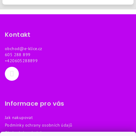
Z
á
p
Kontakt
a
obchod
@
e-klice.cz
t
605 288 899
í
+420605288899
Informace pro vás
Jak nakupovat
Podmínky ochrany osobních údajů
Obchodní podmínky