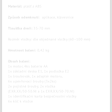
Materiál:
plášť z ABS
Způsob odemknutí:
aplikace, klávesnice
Tloušťka dveří:
35-70 mm
Rozměr vložky: dle objednané vložky (60–100 mm)
Hmotnost balení:
0,42 kg
Obsah balení:
1x motor, 4ks baterie AA
1x základní deska E1, 1x podložka E2
1x šroubovák, 1x adaptér motoru,
6x upevňovací šrouby (3x2ks)
2x pojistné šrouby, 2x vložka
(EXR.XX/30-50.NI a 1x EXR.XX/50-70.NI)
1x identifikační karta bezpečnostní vložky
6x klíč k vložce