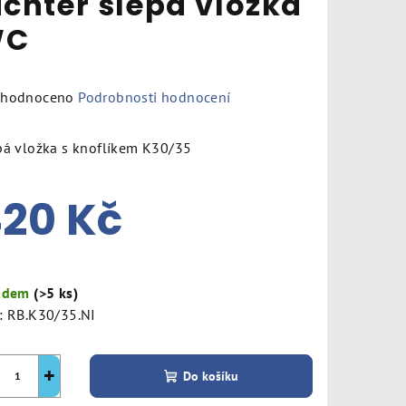
ichter slepá vložka
WC
měrné
hodnoceno
Podrobnosti hodnocení
nocení
duktu
pá vložka s knoflíkem K30/35
20 Kč
zdiček.
ná
a:
adem
(>5 ks)
:
RB.K30/35.NI
+
Do košíku