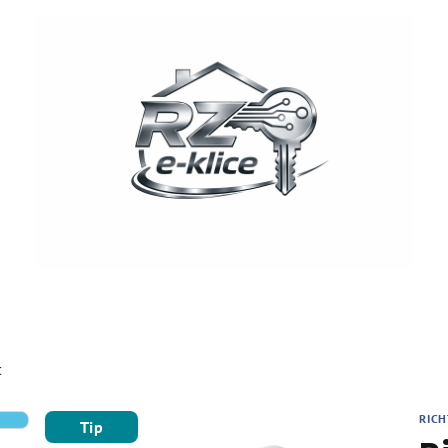
C
RICH
Tip