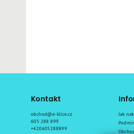
Z
á
Kontakt
Inf
p
a
obchod
@
e-klice.cz
Jak na
t
605 288 899
Podmín
+420605288899
Obchod