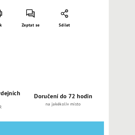
sk
Zeptat se
Sdílet
dejních
Doručení do 72 hodin
na jakékoliv místo
R