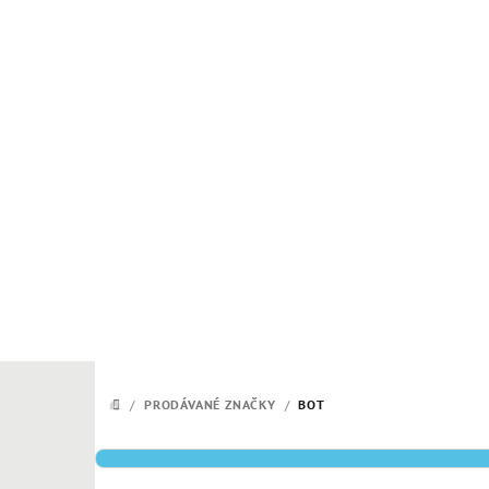
Přejít
na
obsah
/
PRODÁVANÉ ZNAČKY
/
BOT
DOMŮ
P