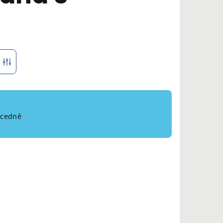
r
cedně