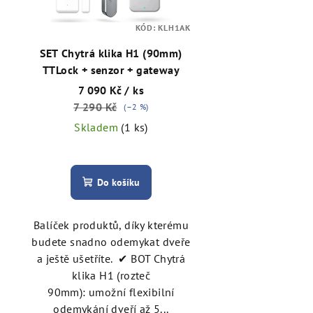
s
r
p
KÓD:
KLH1AK
o
SET Chytrá klika H1 (90mm)
r
d
TTLock + senzor + gateway
o
u
7 090 Kč
/ ks
7 290 Kč
d
(–2 %)
k
Skladem
(1 ks)
u
t
k
ů
Do košíku
t
ů
Balíček produktů, díky kterému
budete snadno odemykat dveře
a ještě ušetříte. ✔ BOT Chytrá
klika H1 (rozteč
90mm): umožní flexibilní
odemykání dveří až 5...