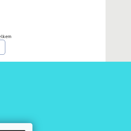
elkem
u