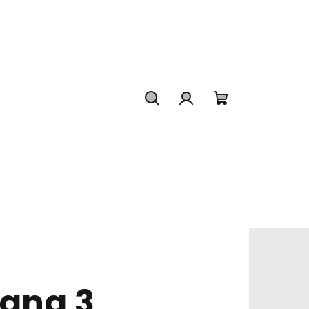
Hledat
Přihlášení
Nákupní
košík
rana 3