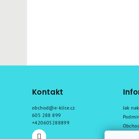
Z
á
Kontakt
Inf
p
a
obchod
@
e-klice.cz
Jak na
t
605 288 899
Podmín
+420605288899
Obchod
í
Reklam