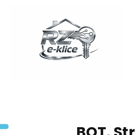
BOT
, St