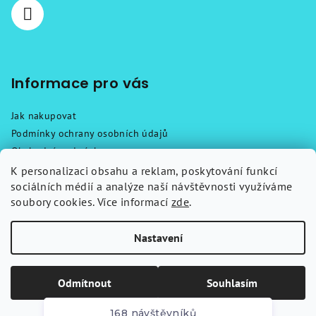
Informace pro vás
Jak nakupovat
Podmínky ochrany osobních údajů
Obchodní podmínky
Reklamační řád
K personalizaci obsahu a reklam, poskytování funkcí
sociálních médií a analýze naší návštěvnosti využíváme
Návody
soubory cookies. Více informací
zde
.
Kontakty
Nastavení
Copyright 2026
Chytré klíče
. Všechna práva vyhrazena.
Upravit
nastavení cookies
Odmítnout
Souhlasím
Vytvořil Shoptet
168 návštěvníků