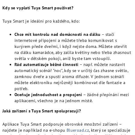
Kdy se vyplatí Tuya Smart používat?
Tuya Smart je ideální pro každého, kdo:
Chce mít kontrolu nad domácností na dálku
– stačí
internetové připojení a můžete třeba komunikovat s
kurýrem přede dveřmi, i když nejste doma. Můžete otevřít
na dálku kamarádce, aby zalila květiny nebo třeba zhasnout
světla v dětském pokoji, aniž byste tam vstoupili.
Rád automatizuje běžné činnosti
– např. můžete nastavit
automatický scénář "noc", kdy se v určitý čas zhasne světlo,
zamknou dveře a spustí aroma difuzér. V jednom scénáři
můžete elektroniku nejrůzněji kombinovat dle fantazie a
potřeb.
Oceňuje jednoduchost a propojení
– žádné přepínání mezi
aplikacemi, všechno je na jednom místě.
Jaká zařízení s Tuya Smart spolupracují?
Aplikace Tuya Smart podporuje obrovské množství zařízení –
najdete je například na e-shopu
Blueroad.cz
, který se specializuje