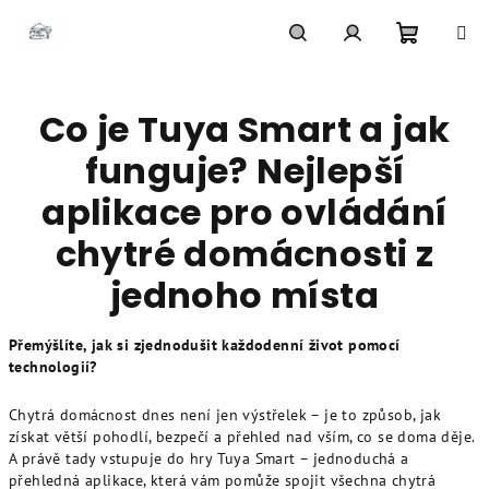
Přejít
na
obsah
Nákupní
Hledat
Přihlášení
Co je Tuya Smart a jak
košík
funguje? Nejlepší
aplikace pro ovládání
chytré domácnosti z
jednoho místa
Přemýšlíte, jak si zjednodušit každodenní život pomocí
technologií?
Chytrá domácnost dnes není jen výstřelek – je to způsob, jak
získat větší pohodlí, bezpečí a přehled nad vším, co se doma děje.
A právě tady vstupuje do hry Tuya Smart – jednoduchá a
přehledná aplikace, která vám pomůže spojit všechna chytrá