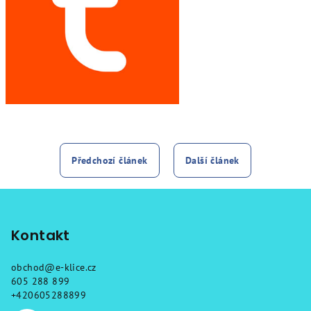
Předchozí článek
Další článek
Z
á
p
Kontakt
a
obchod
@
e-klice.cz
t
605 288 899
í
+420605288899