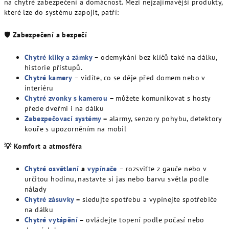
na chytré zabezpečení a domácnost. Mezi nejzajímavější produkty,
které lze do systému zapojit, patří:
🛡️
Zabezpečení a bezpečí
Chytré kliky a zámky
– odemykání bez klíčů také na dálku,
historie přístupů.
Chytré kamery
–
vidíte, co se děje před domem nebo v
interiéru
Chytré zvonky s kamerou
–
můžete komunikovat s hosty
přede dveřmi i na dálku
Zabezpečovací systémy
–
alarmy, senzory pohybu, detektory
kouře s upozorněním na mobil
💡 Komfort a atmosféra
Chytré osvětlení
a
vypínače
– rozsviťte z gauče nebo v
určitou hodinu, nastavte si jas nebo barvu světla podle
nálady
Chytré zásuvky
–
sledujte spotřebu a vypínejte spotřebiče
na dálku
Chytré vytápění
–
ovládejte topení podle počasí nebo