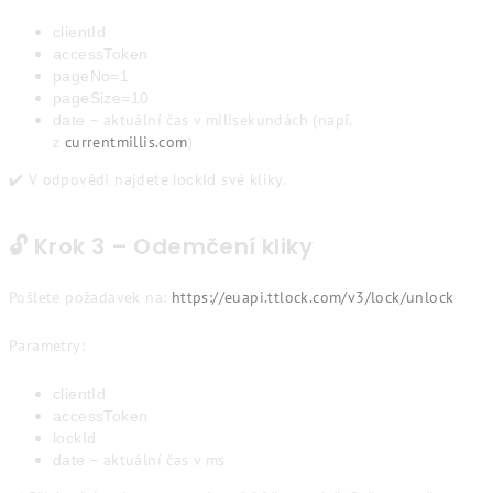
clientId
accessToken
pageNo=1
pageSize=10
– aktuální čas v milisekundách (např.
date
z
currentmillis.com
)
✔️ V odpovědi najdete
své kliky.
lockId
🔓 Krok 3 – Odemčení kliky
Pošlete požadavek na:
https://euapi.ttlock.com/v3/lock/unlock
Parametry:
clientId
accessToken
lockId
– aktuální čas v ms
date