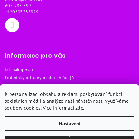
t
605 288 899
í
+420605288899
Informace pro vás
Jak nakupovat
Podmínky ochrany osobních údajů
Obchodní podmínky
Reklamační řád
K personalizaci obsahu a reklam, poskytování funkcí
sociálních médií a analýze naší návštěvnosti využíváme
Návody
soubory cookies. Více informací
zde
.
Kontakty
Nastavení
Copyright 2026
Chytré klíče
. Všechna práva vyhrazena.
Upravit
nastavení cookies