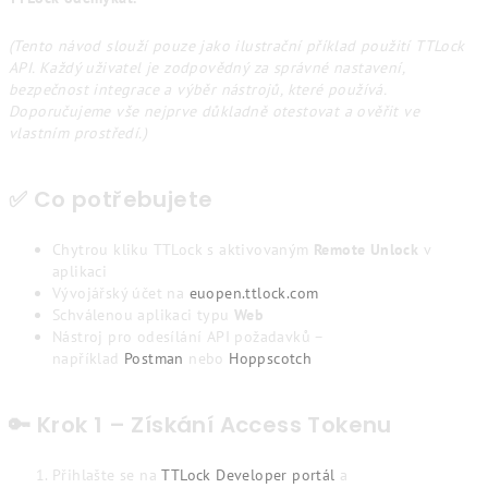
(Tento návod slouží pouze jako ilustrační příklad použití TTLock
API. Každý uživatel je zodpovědný za správné nastavení,
bezpečnost integrace a výběr nástrojů, které používá.
Doporučujeme vše nejprve důkladně otestovat a ověřit ve
vlastním prostředí.)
✅ Co potřebujete
Chytrou kliku TTLock s aktivovaným
Remote Unlock
v
aplikaci
Vývojářský účet na
euopen.ttlock.com
Schválenou aplikaci typu
Web
Nástroj pro odesílání API požadavků –
například
Postman
nebo
Hoppscotch
🔑 Krok 1 – Získání Access Tokenu
Přihlašte se na
TTLock Developer portál
a