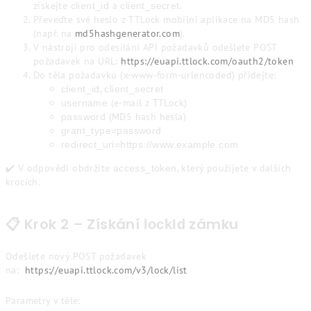
získejte
a
.
client_id
client_secret
Převeďte své heslo z TTLock mobilní aplikace na MD5 hash
(např. na
md5hashgenerator.com
).
V nástroji pro odesílání API požadavků odešlete POST
požadavek na URL:
https://euapi.ttlock.com/oauth2/token
Do těla požadavku (x-www-form-urlencoded) přidejte:
,
client_id
client_secret
(e‑mail z TTLock)
username
(MD5 hash hesla)
password
grant_type=password
redirect_uri=https://www.example.com
✔️ V odpovědi obdržíte
, který použijete v dalších
access_token
krocích.
📋 Krok 2 – Získání
zámku
lockId
Odešlete nový POST požadavek
na:
https://euapi.ttlock.com/v3/lock/list
Parametry v těle: